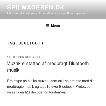
Videre
SPILMAGEREN.DK
til
Udførsel af kreative og innovative løsninger til escaperooms
indhold
Menu
TAG:
BLUETOOTH
UDGIVET
13. DECEMBER 2020
DEN
Muzak erstattes af medbragt Bluetooth
musik
Prototype på butiks muzak, som du kan erstatte med din
medbragte musik og afspille over Bluetooth. Prototypen
vises uden I2S dekoder og forstærker.